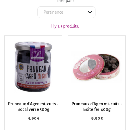
Trier par :
Il y a 3 produits.
Pruneaux d'Agen mi-cuits -
Pruneaux d'Agen mi-cuits -
Bocal verre 300g
Boîte fer 400g
Prix
Prix
4,90 €
9,90 €