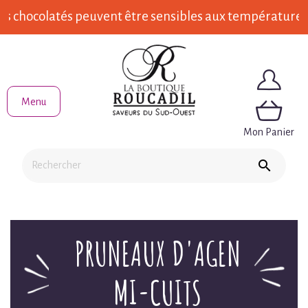
s chocolatés peuvent être sensibles aux températures é
Menu
Mon Panier

PRUNEAUX D'AGEN
MI-CUITS