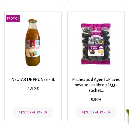
PROMO !
NECTAR DE PRUNES - 1L
Pruneaux d'Agen IGP avec
noyaux - calibre 28/33 -
Prix
4,80 €
sachet...
Prix
5,50 €
AJOUTER AU PANIER
AJOUTER AU PANIER