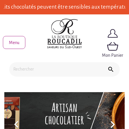
 chocolatés peuvent être sensibles aux températures él
Menu
Mon Panier


