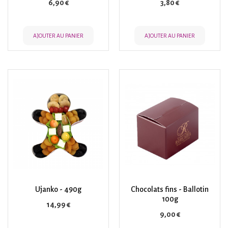
Prix
Prix
6,90 €
3,80 €
AJOUTER AU PANIER
AJOUTER AU PANIER
Ujanko - 490g
Chocolats fins - Ballotin
100g
Prix
14,99 €
Prix
9,00 €