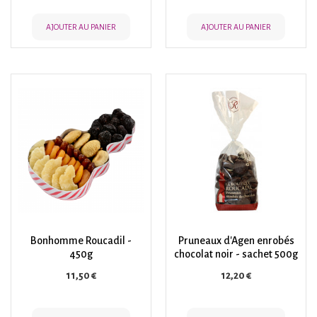
AJOUTER AU PANIER
AJOUTER AU PANIER
Bonhomme Roucadil -
Pruneaux d'Agen enrobés
450g
chocolat noir - sachet 500g
Prix
Prix
11,50 €
12,20 €