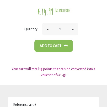
€14.99
Tax included
−
+
Quantity
ADD TO CART
Your cart will total 15 points that can be converted into a
voucher of €0.45.
Reference
4106