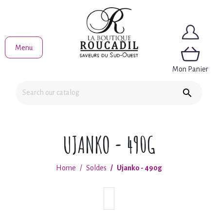
Menu
Mon Panier

UJANKO - 490G
Home
Soldes
Ujanko - 490g