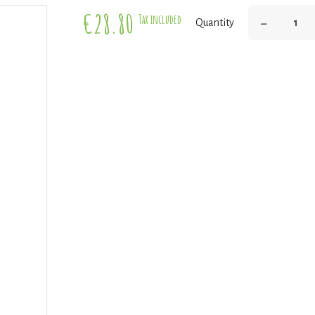
€28.80
−
Tax included
Quantity