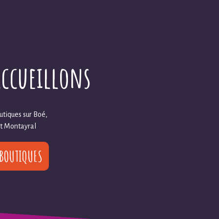
accueillons
tiques sur Boé,
et Montayral
 BOUTIQUES