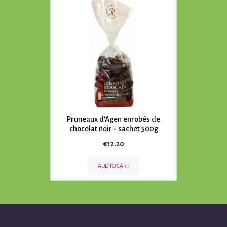
Pruneaux d'Agen enrobés de
chocolat noir - sachet 500g
Price
€12.20
ADD TO CART