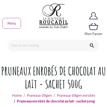
Menu
Mon Panier

PRUNEAUX ENROBÉS DE CHOCOLAT AU
LAIT - SACHET 500G
Home
Pruneaux d'Agen
Pruneaux d'Agen enrobés
Pruneaux enrobés de chocolat au lait - sachet 500g