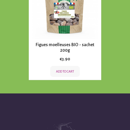
Figues moelleuses BIO - sachet
200g
Price
€3.90
ADD TO CART