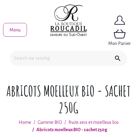
Menu
Mon Panier

ABRICOTS MOELLEUX BIO - SACHET
250G
Home
Gamme BIO
Fruits secs et moelleux bio
Abricots moelleux BIO - sachet 250g